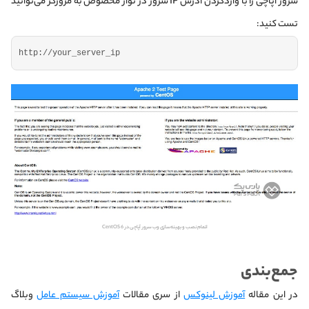
سرور آپاچی را با واردکردن آدرس IP سرور در نوار مخصوص به مرورگر می‌توانید
تست کنید:
http:
//your_server_ip
اتمام نصب و بهینه‌سازی وب سرور آپاچی در CentOS 6
جمع‌بندی
در این مقاله
آموزش لینوکس
از سری مقالات
آموزش سیستم عامل
وبلاگ