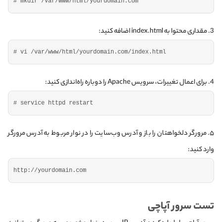
# mkdir /var/www/html/yourdomain.com
3. مقداری محتوا به index.html اضافه کنید:
# vi /var/www/html/yourdomain.com/index.html
4. برای اعمال تغییرات‌، سرویس Apache را دوباره راه‌اندازی کنید:
# service httpd restart
۵. مرورگر دلخواهتان را باز و آدرس وب‌سایت را در نوار مربوط به آدرس مرورگر
وارد کنید:
http:
//yourdomain.com
تست سرور آپاچی