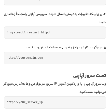
۴. برای اینکه تغییرات به‌درستی اعمال شوند، سرویس آپاچی را مجدداً راه‌اندازی
کنید:
# systemctl restart httpd
۵. مرورگر مدنظر خود را باز و آدرس وب‌سایت را در آن وارد کنید:
http:
//yourdomain.com
تست سرور آپاچی
وب‌سرور آپاچی را با واردکردن آدرس IP سرور در نوار مربوط به آدرس مرورگر
می‌توانید تست کنید:
http:
//your_server_ip