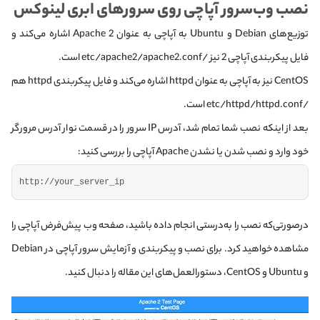
نصب وب‌سرور آپاچی روی سرورهای ابری لینوکس
توزیع‌های Debian و Ubuntu به آپاچی به عنوان Apache 2 اشاره می‌کند و
فایل پیکربندی آپاچی 2 نیز /etc/apache2/apache2.conf است.
CentOS نیز به آپاچی به عنوان httpd اشاره می‌کند و فایل پیکربندی httpd هم
/etc/httpd/httpd.conf است.
بعد از اینکه نصب شما تمام شد، آدرس IP سرور را در قسمت نوار آدرس مرورگر
خود وارد و نصب شدن یا نشدن Apache آپاچی را بررسی کنید:
http:
//your_server_ip
در‌صورتی‌که نصب را به‌درستی انجام داده باشید، صفحه وب پیش‌فرض آپاچی را
مشاهده خواهید کرد. برای نصب و پیکربندی و آزمایش سرور آپاچی در Debian
و Ubuntu و CentOS، دستورالعمل‌های این مقاله را دنبال کنید.