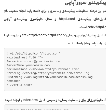
پیکربندی سرور آپاچی
در این مرحله، تنظیمات پیکربندی وب‌سرور را برای دامنه باید انجام دهید. نام
فایل‌های پیکربندی httpd.conf و محل دایرکتوری پیکربندی آپاچی
/etc/httpd/ است.
1. فایل پیکربندی آپاچی، یعنی /etc/httpd/conf/httpd.conf را باز و خطوط
زیر را به پایین فایل اضافه کنید:
# vi /etc/httpd/conf/httpd.conf
<
virtualhost *:
80
=
""
>
ServerAdmin root@yourdomain.
com
ServerName yourdomain.
com
DocumentRoot /var/www/html/yourdomain.
com
/
ErrorLog /var/log/httpd/yourdomain.
com
/error.
log
CustomLog /var/log/httpd/yourdomain.
com
/access.
log
combined
<
 /virtualhost
>
2. دایرکتوری‌ای برای وب‌سایت بسازید و سپس، فایل index.html را ایجاد کنید: