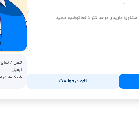
دود
نامحدود
دود
نامحدود
دود
نامحدود
تلفن / نمابر :
ایمیل:
دود
نامحدود
شبکه‌های اج
لغو درخواست
ه
روزانه
گی
هفتگی