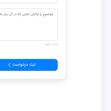
تعداد اکانت ایمیل
نامح
تعداد ساب‌دامنه
نامح
تعداد اکانت FTP
نامح
1000
کلمه
تعداد پارک دامنه
نامح
ثبت درخواست
بکاپ‌گیری دیتابیس
روزان
بکاپ‌گیری از کل اطلاعات
هفت