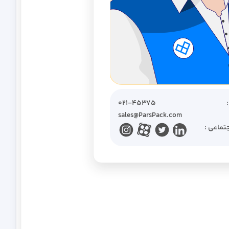
نامحدود
نامحدود
نامحدود
۰۲۱-۴۵۳۷۵
sales@ParsPack.com
نامحدود
تماعی :
روزانه
هفتگی