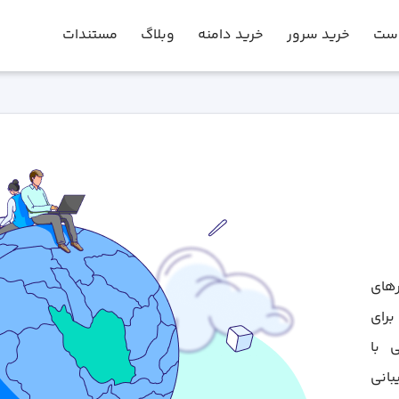
است
خرید سرور
خرید دامنه
وبلاگ
مستندات
رهای
برای
 با
بانی