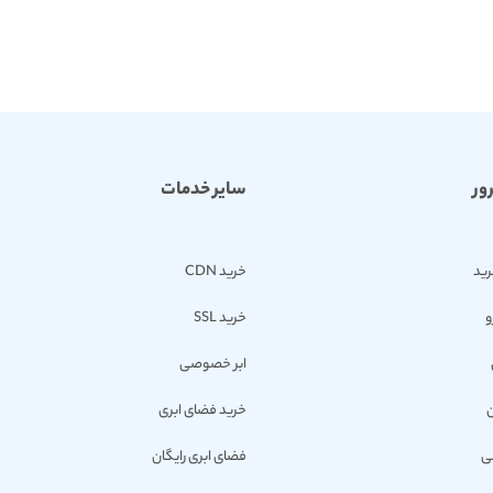
ور
سایر خدمات
رید
خرید CDN
و
خرید SSL
ابر خصوصی
ن
خرید فضای ابری
ی
فضای ابری رایگان