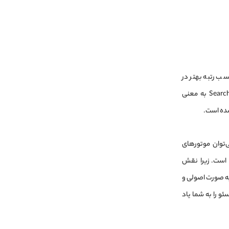
 کسب رتبه بهتر در
موتورهای جست‌وجو همچون گوگل تدوین می‌شود. SEO مخفف عبارت Search Engine Optimization به معنی
شده است.
گونه می‌توان موتورهای
است. زیرا نقش‌
به صورت اصولی و
و را به شما یاد