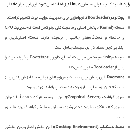
را بشناسید که به‌عنوان معماری Linux نیز شناخته می‌شود. این اجزا عبارت‌اند از:
بوت‌لودر (Bootloader):
نرم‌افزاری برای مدیریت فرایند بوت کامپیوتر است.
هسته (Kernel):
بخش اصلی و ماهیت کلی لینوکس است که مدیریت CPU
و حافظه و دستگاه‌های جانبی را برعهده دارد. هسته اصلی‌ترین و
ابتدایی‌ترین سطح در این سیستم‌عامل است.
سیستم Init:
سیستمی فرعی که فضای کاربر را Bootstaps و فرایند بوت را
پس از Bootloader مدیریت می‌کند.
Daemons:
این بخش برای خدمات پس‌زمینه‌ای (چاپ، صدا، زمان‌بندی و…)
است که حین بوت یا پس از ورود به دسکتاپ راه‌اندازی می‌شود.
سرور گرافیک (Graphical Server):
این زیرسیستم که معمولاً با عنوان
«سرور X» یا «X» نشان داده می‌شود، مسئول نمایش گرافیک روی مانیتور
است.
محیط دسکتاپ (Desktop Environment):
این بخش اصلی‌ترین بخشی