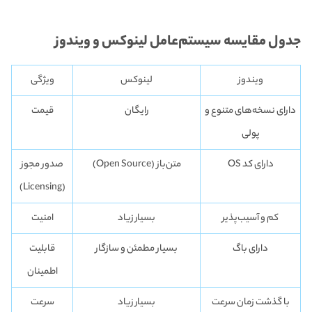
جدول مقایسه سیستم‌عامل لینوکس و ویندوز
ویندوز
لینوکس
ویژگی
دارای نسخه‌های متنوع و
رایگان
قیمت
پولی
دارای کد OS
متن‌باز (Open Source)
صدور مجوز
(Licensing)
کم و آسیب‌پذیر
بسیار زیاد
امنیت
دارای باگ
بسیار مطمئن و سازگار
قابلیت
اطمینان
با گذشت زمان سرعت
بسیار زیاد
سرعت