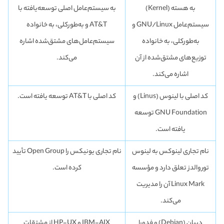
به هسته (Kernel)
به سیستم‌عامل اصلی توسعه‌یافته با
سیستم‌عامل GNU/Linux و
AT&T و به‌طور‌کلی، به خانواده
به‌طور‌کلی، به خانواده
سیستم‌عامل‌های مشتق‌شده اشاره
توزیع‌های مشتق‌شده از آن
می‌کند.
اشاره می‌کند.
کد اصلی با لینوس (Linus) و
کد اصلی با AT&T توسعه یافته است.
GNU Foundation توسعه
یافته است.
نام تجاری لینوکس به لینوس
نام تجاری یونیکس را Open Group تأیید
توروالدز تعلق دارد و مؤسسه
کرده است.
Linux Mark آن را مدیریت
می‌کند.
دبیان (Debian) و فدورا
IBM-AIX و HP-UX از مشتقات