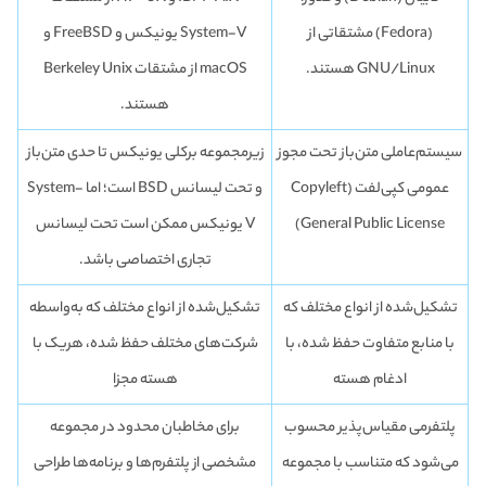
(Fedora) مشتقاتی از
System-V یونیکس و FreeBSD و
GNU/Linux هستند.
macOS از مشتقات Berkeley Unix
هستند.
سیستم‌عاملی متن‌باز تحت مجوز
زیرمجموعه برکلی یونیکس تا حدی متن‌باز
عمومی کپی‌لفت (Copyleft
و تحت لیسانس BSD است؛ اما System-
General Public License)
V یونیکس ممکن است تحت لیسانس
تجاری اختصاصی باشد.
تشکیل‌شده از انواع مختلف که
تشکیل‌شده از انواع مختلف که به‌واسطه
با منابع متفاوت حفظ شده، با
شرکت‌های مختلف حفظ شده، هریک با
ادغام هسته
هسته مجزا
پلتفرمی مقیاس‌پذیر محسوب
برای مخاطبان محدود در مجموعه
می‌شود که متناسب با مجموعه
مشخصی از پلتفرم‌ها و برنامه‌ها طراحی