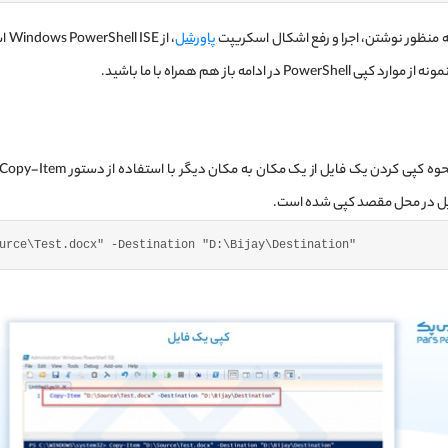
ه منظور نوشتن، اجرا و رفع اشکال اسکریپت
پاورشل
، از
PowerSh در ادامه باز هم همراه با ما باشید.
یل در محل مقصد کپی شده است.
urce\Test.docx"
 -Destination 
"D:\Bijay\Destination"