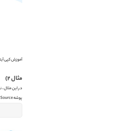
آموزش کپی آیت
مثال ۲)
در این مثال، 
پوشه Source، با استفاده از cmdlet در PowerShell Copy-Item، از پوشه منبع در پوشه مقصد کپی می‌گردند.