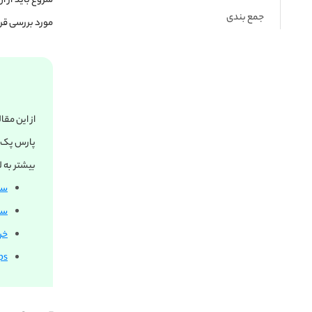
شروع باید از آ
جمع بندی
مورد بررسی قرا
از این مق
پارس پک ر
بیشتر به ل
سر
سر
خر
vps وی