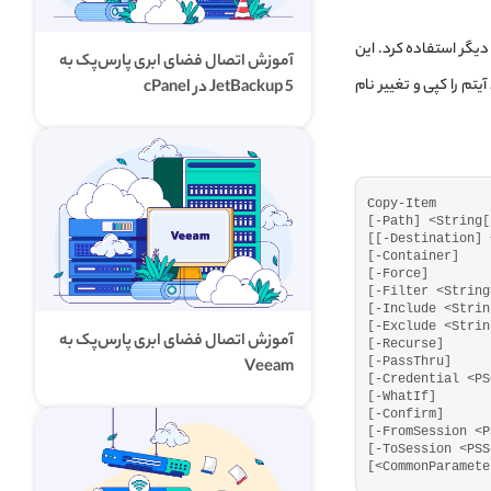
یک مکان به مکان دیگر استفاده کرد. این
آموزش اتصال فضای ابری پارس‌پک به
 پس از آن برش یا حذف نمی‌شود. همچنین Copy-Item می‌تواند آیتم را کپی و تغییر نام
JetBackup 5 در cPanel
Copy-Item
[
-Path
]
<
String
[
[[
-Destination
]
[
-Container
]
[
-Force
]
[
-Filter 
<
String
[
-Include 
<
Strin
[
-Exclude 
<
Strin
آموزش اتصال فضای ابری پارس‌پک به
[
-Recurse
]
[
-PassThru
]
Veeam
[
-Credential 
<
PS
[
-WhatIf
]
[
-Confirm
]
[
-FromSession 
<
P
[
-ToSession 
<
PSS
[<
CommonParamete