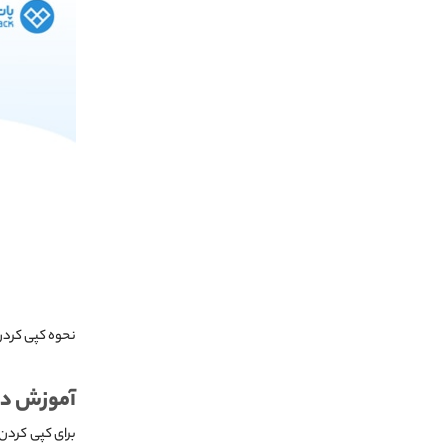
نحوه کپی کردن
آموزش دستور m recurse subfolders