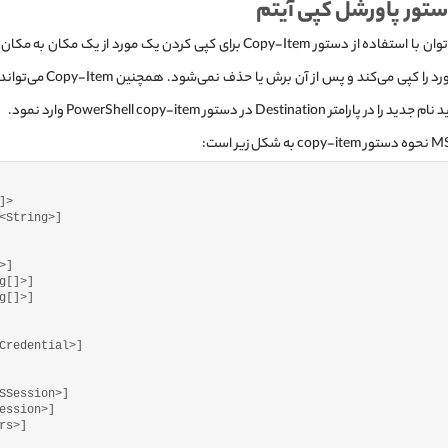
تور پاورشل کپی آیتم
به‌طور کلی می‌توان با استفاده از دستور Copy-Item برای کپی کردن یک مورد از 
دستور فقط مورد را کپی می‌کند و
تر Destination در دستور PowerShell copy-item وارد نمود.
]>
<
String
>]
>]
g
[]>]
g
[]>]
Credential
>]
SSession
>]
ession
>]
rs
>]