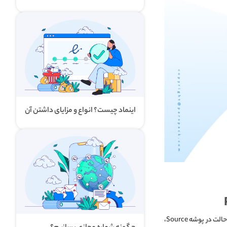
اینماد چیست؟ انواع و مزایای داشتن آن
برای کپی کردن زیر پوشه‌های بازیابی آیتم در PowerShell می‌توان از دستور زیر استفاده کرد. در این حالت در پوشه Source،