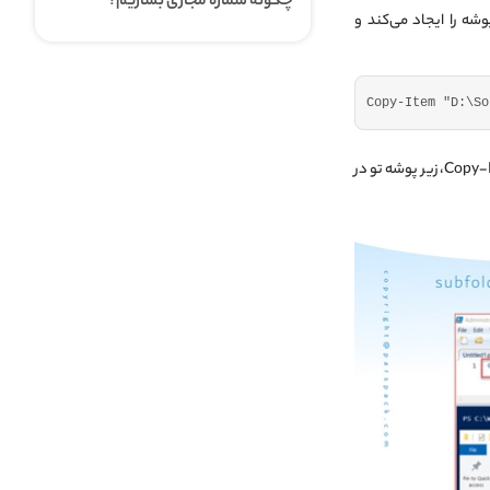
چگونه شماره مجازی بسازیم؟
شه را ایجاد می‌کند و
Copy-Item 
"D:\So
در حقیقت، اگر پوشه فرعی دارای زیر پوشه تو در تو باشد، هنگام اجرای cmdlet در Copy-Item PowerShell، زیر پوشه تو در