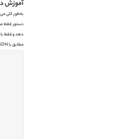
آموزش دس
دهد و فقط باید نام جدید را در پارام
مطابق با MSDN نحوه دستور copy-item به شکل زیر است: