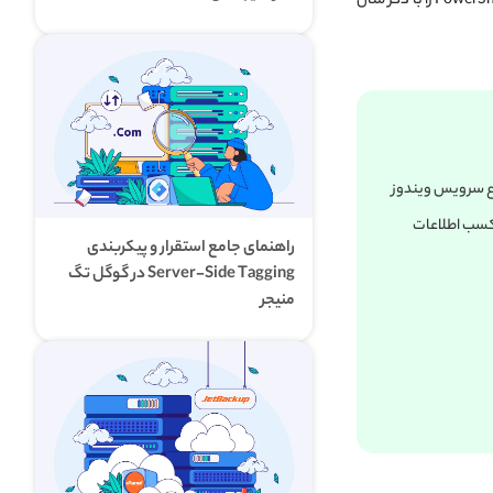
قصد داریم تا دستورات PowerShell Copy Item را با ذکر مثال
واع سرویس ویندوز
کسب‌ اطلاعات
راهنمای جامع استقرار و پیکربندی
Server-Side Tagging در گوگل تگ
منیجر