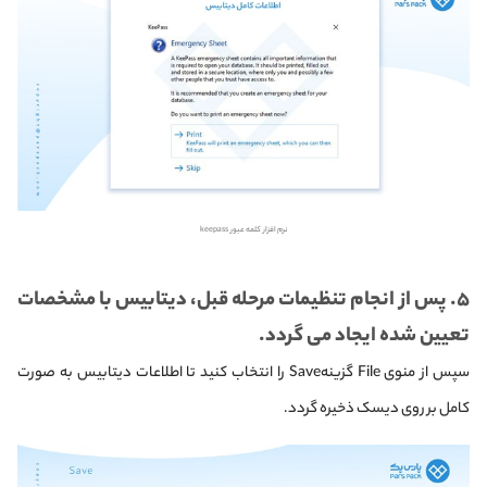
نرم افزار کلمه عبور keepass
۵. پس از انجام تنظیمات مرحله قبل، دیتابیس با مشخصات
تعیین شده ایجاد می گردد.
سپس از منوی File گزینهSave را انتخاب کنید تا اطلاعات دیتابیس به صورت
کامل بر روی دیسک ذخیره گردد.