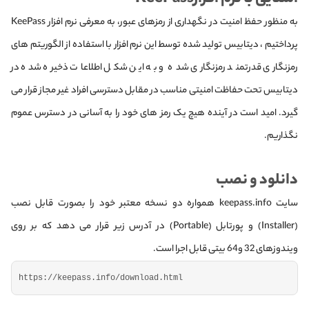
به منظور حفظ امنیت در نگهداری از رمزهای عبور، به معرفی نرم افزار KeePass
پرداختیم ، دیتابیس تولید شده توسط این نرم افزار با استفاده از الگوریتم های
رمزنگاری قدرتمند رمزنگاری شده و به این شکل اطلاعات ذخیره شده در
دیتابیس تحت حفاظت امنیتی مناسب در مقابل دسترسی افراد غیر مجاز قرار می
گیرد. امید است در آینده هیچ یک رمز های خود را به آسانی در دسترس عموم
نگذاریم.
دانلود و نصب
سایت keepass.info همواره دو نسخه معتبر خود را بصورت قابل نصب
(Installer) و پورتابل (Portable) در آدرس زیر قرار می دهد که بر روی
ویندوزهای 32 و64 بیتی قابل اجرا است.
https:
//keepass.info/download.html