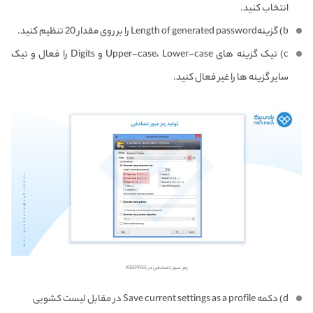
انتخاب کنید.
b) گزینهLength of generated password را بر روی مقدار 20 تنظیم کنید.
c) تیک گزینه های Upper-case، Lower-case و Digits را فعال و تیک
سایر گزینه ها را غیر فعال کنید.
رمز عبور تصادفی در KEEPASS
d) دکمه Save current settings as a profile در مقابل لیست کشویی