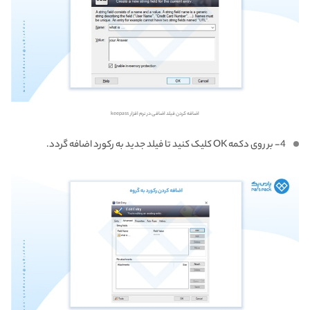
اضافه کردن فیلد اضافی در نرم افزار keepass
4- بر روی دکمه OK کلیک کنید تا فیلد جدید به رکورد اضافه گردد.