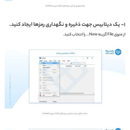
راه اندازی و باز کردن نرم افزار کلمه عبور keepass
۱- یک دیتابیس جهت ذخیره و نگهداری رمزها ایجاد کنید.
از منوی File گزینه New… را انتخاب کنید.
ساخت فایل جدید دیتابیس نرم افزار کلمه عبور keepass