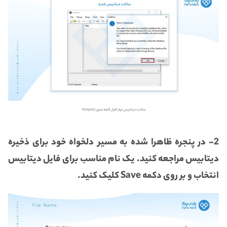
ساخت دیتابیس نرم افزار کلمه عبور keepass
2- در پنجره ظاهرا شده به مسیر دلخواه خود برای ذخیره
دیتابیس مراجعه کنید. یک نام مناسب برای فایل دیتابیس
انتخاب و بر روی دکمه Save کلیک کنید.