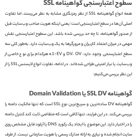
سطوح اعتبارسنجی گواهینامه SSL
همه انواع گواهینامه SSL از نظر رمزنگاری مشابه به نظر می‌رسند، اما تفاوت
اصلی آن‌ها در سطح اعتبارسنجی است؛ یعنی اینکه هویت صاحب وب‌سایت قبل
از صدور گواهینامه، تا چه حد بررسی شده باشد. این سطوح اعتبارسنجی نقش
مهمی در میزان اعتماد کاربران و مرورگرها به یک وب‌سایت دارد. به‌طور کلی سه
سطح اعتبارسنجی وجود دارد: DV، OV و EV؛ که هرکدام برای نوع خاصی از
وب‌سایت یا نیاز امنیتی طراحی شده‌اند. در ادامه، تفاوت‌ انواع لایسنس SSL را از
این نظر بررسی می‌کنیم:
گواهینامه SSL DV یا Domain Validation
گواهینامه DV ساده‌ترین و سریع‌ترین نوع SSL است که تنها مالکیت دامنه را
بررسی می‌کند. در این فرایند، تنها کافی است که متقاضی ثابت کند کنترل دامنه
را در اختیار دارد. این موضوع با ایجاد یک رکورد DNS یا آپلود فایل مشخص روی
سایت انجام شده و نیازی به ارائه مدارک رسمی یا هویت سازمانی نیست. از طرف