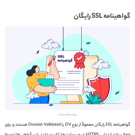
گواهینامه SSL رایگان
ویژگی sslهای رایگان
گواهینامه SSL رایگان معمولاً از نوع DV یا Domain Validated هستند و برای
فعال‌سازی ابتدایی HTTPS در وب‌سایت‌ها کاربرد دارند. این گواهی‌ها توسط