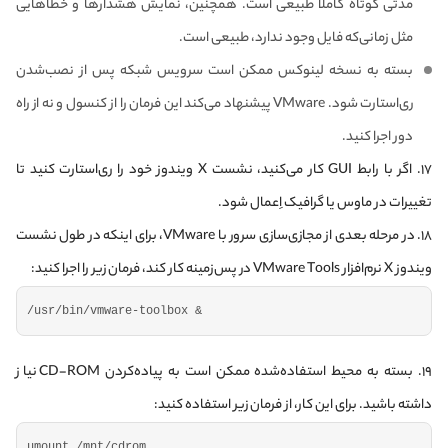
مدتی کوتاه کاملاً طبیعی است. همچنین، نمایش هشدارها و خطاهایی
مثل زمانی‌که فایل وجود ندارد، طبیعی است.
بسته به نسخه لینوکس ممکن است سرویس شبکه پس از نصب‌شدن
ری‌استارت شود. VMware پیشنهاد می‌کند این فرمان را از کنسول و نه از راه
دور اجرا کنید.
۱۷. اگر با رابط GUI کار می‌کنید، نشست X ویندوز خود را ری‌استارت کنید تا
تغییرات در ماوس یا گرافیک اِعمال شود.
۱۸. در مرحله بعدی از مجازی‌سازی سرور با VMware، برای اینکه در طول نشست
ویندوز X نرم‌افزار VMware Tools در پس‌زمینه کار کند، فرمان زیر را اجرا کنید:
/usr/bin/vmware-toolbox &
۱۹. بسته به محیط استفاده‌شده ممکن است به پیاده‌کردن CD-ROM نیاز
داشته باشید. برای این کار، از فرمان زیر استفاده کنید:
umount /mnt/cdrom