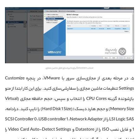
انتخاب Datastore برای ذخیره‌سازی فایل ماشین مجازی
۵. در مرحله بعدی از مجازی‌سازی سرور با VMware، در پنجره Customize
Settings تنظیمات ماشین مجازی را سفارشی‌سازی کنید. برای این کار ابتدا از منو
باز‌شونده گزینه CPU Cores را انتخاب و سپس، حجم حافظه مجازی (Virtual
Memory Size) و حجم هارد دیسک ۱ (Hard Disk 1 Size) را تایپ کنید. درادامه،
LSI Logic SAS را از SCSI Controller 0 ،‌USB controller 1 ،‌Network Adapter
1 و فایل نصب ISO را از Datastore و Video Card Auto-Detect Settings را