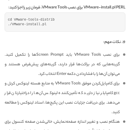
VMware-install.pl PERL برای نصب VMware Tools، فرمان زیر را اجرا کنید:
cd VMware-tools-distrib
./VMware-install.
pl
۱۶.
نکات مهم
:
برای نصب VMware Tools باید Screen Promptها را تکمیل کنید.
گزینه‌هایی که در براکت‌ها قرار دارند، گزینه‌های پیش‌فرض هستند و
می‌توان آن‌ها را با فشار‌دادن دکمه Enter انتخاب کرد.
برای کامپایل‌کردن موفق VMware Tools به منابع هسته لینوکس کرنل و
gcc کامپایلر نیاز دارید که تأمین‌کننده لینوکس آن‌ها را در‌اختیارتان قرار
می‌دهد. برای دریافت جزئیات نصب این پکیج‌ها، اسناد لینوکس را مطالعه
کنید.
هنگام نصب و تغییر اندازه صفحه‌نمایش، خالی‌شدن صفحه کنسول برای