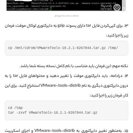
مشاهد نسخه‌ بسته مورد نظر
۱۳. برای کپی‌کردن فایل tar دارای پسوند gzip به دایرکتوری لوکال موقت، فرمان
زیر را اجرا کنید:
cp /mnt/cdrom/VMwareTools-
10.2
.
1
-
8267844.
tar
.
gz
 /tmp/
نکته مهم
: این فرمان باید متناسب با نام کامل نسخه بسته شما باشد.
۱۴. درادامه، باید دایرکتوری موقت را تغییر دهید و محتواهای فایل tar را به
درون دایرکتوری دیگری به نام VMware-tools-distrib استخراج کنید. برای این
کار، فرمان زیر را اجرا کنید:
cd /tmp
tar -zxvf VMwareTools-
10.2
.
1
-
8267844.
tar
.
gz
۱۵. به‌منظور تغییر دایرکتوری به VMware-tools-distrib و اجرای اسکریپت