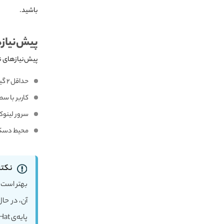
باشید.
پیش‌نیازهای نصب
پیش‌نیازهای نصب و کانفیگ C
حداقل ۲ گیگابایت رم روی سرور
کاربر با سطح
سرور لینوکسی
محیط دسکتاپ GNOME نصب شد
نکته
پایه‌ی RedHat است.