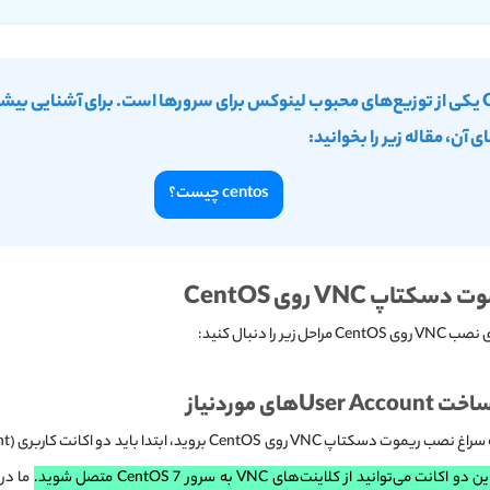
CentOS یکی از توزیع‌های محبوب لینوکس برای سرورها است. برای آشنایی بیشت
 آن، مقاله زیر را بخوانید:
centos چیست؟
تاپ VNC روی CentOS
ل زیر را دنبال کنید:
Useهای موردنیاز
 VNC‌ روی CentOS بروید، ابتدا باید دو اکانت کاربری (User Account) بسازید.
انت می‌توانید از کلاینت‌های VNC به سرور CentOS 7 متصل شوید.
ما در 