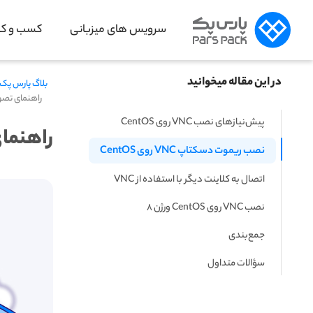
سرویس های میزبانی
کسب و کار
در این مقاله میخوانید
بلاگ پارس پک
راهنمای تصویری نصب VNC رو
پیش‌نیازهای نصب VNC‌ روی CentOS
راهنمای تصویری
نصب ریموت دسکتاپ VNC روی CentOS
اتصال به کلاینت دیگر با استفاده از VNC
نصب VNC روی CentOS ورژن ۸
جمع‌بندی
سؤالات متداول