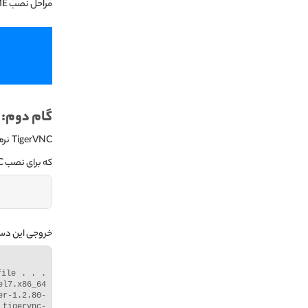
مراحل نصب GNOME را توضیح نداده‌ایم.
گام دوم: نصب 
VNC‌
که برای نصب VNC‌ روی CentOS به آن نیاز داریم. برای شروع نصب این نرم‌افزار، از دستور زیر استفاده کنید:
خروجی این دستو
ile . . . 
l7.x86_64 
-1.2.80-
 tigervnc-