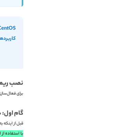
کاربردهای
نصب ریموت دسک
برای فعال‌سازی نصب VNC روی CentOS مراح
گام اول: ساخت r Account
قبل از اینکه به سراغ نصب ریموت دسکتاپ
با استفاده از این دو اک