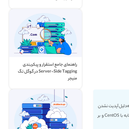
راهنمای جامع استقرار و پیکربندی
Server-Side Tagging در گوگل تگ
منیجر
که تا قبل از این در حال استفاده از توزیع CentOS بودند، به‌دلیل آپدیت نشدن
آن، در حال مهاجرت به توزیع‌های جدیدتر مثلِ Almalinux 8 هستند. این توزیع دقیقاً مشابه با CentOS و بر