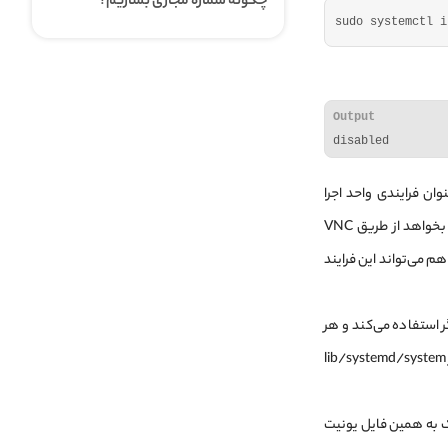
چگونه شماره مجازی بسازیم؟
sudo systemctl i
Output
disabled
وجود نصب غیرفعال است، ماهیتی فنی دارد. موضوع این است که VNC به‌عنوان فرایندی واحد اجرا
نمی‌شود که به هر درخواست ارسال شده از طرف کاربر پاسخ دهد. بنابراین هر یک از کاربران که بخواهد از طریق VNC
 البته ادمین سیستم هم می‌تواند این فرایند
 راه‌اندازی سرویس‌های دیگر استفاده می‌کند و هر
سرویسی که به‌صورت Systemd اجرا می‌شود، یک فایل یونیت Service دارد که توسط yum در فولدر lib/systemd/system
نک به همین فایل یونیت