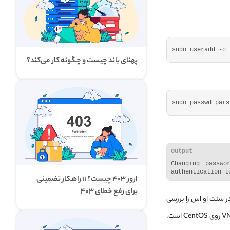
sudo useradd -c 
پهنای باند چیست و چگونه کار می‌کند؟
sudo passwd pars
Output
Changing passwo
authentication t
ارور ۴۰۳ چیست؟ ۱۱ راهکار تضمینی
برای رفع خطای ۴۰۳
 همین مراحل را برای User دوم هم انجام دهید. در مراحل بعدی نحوه نصب VNC Server در سنت او اس را بررسی
می‌کنیم. البته این نکته را هم در نظر داشته باشید که چون هدف ما از این مطلب، آموزش نصب VNC روی CentOS است،