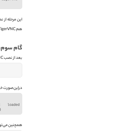
هم TigerVNC‌ را نصب کرده‌اید.
گام سوم: پیکربندی VNC‌ 
بعد از نصب VNC روی CentOS، این نرم‌افزار به‌صورت اتوماتیک فعال نمی‌شود. با دستور زیر، این مورد را بررسی کنید:
دراین‌صورت خر
 loaded 
)
همچنین می‌توان