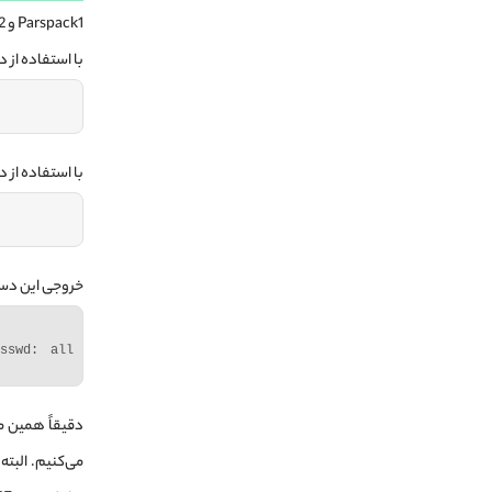
Parspack1 و Parspack2 برای ساخت اکانت‌ها استفاده کرده‌ایم.
با استفاده از د
با استفاده از دستور passwd‌ برای این اکانت، یک ر
خروجی این دستو
sswd: all 