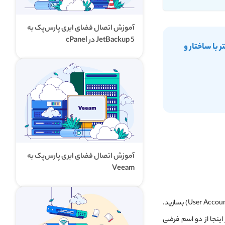
آموزش اتصال فضای ابری پارس‌پک به
JetBackup 5 در cPanel
ر با ساختار و
آموزش اتصال فضای ابری پارس‌پک به
Veeam
اینجا از دو اسم فرضی