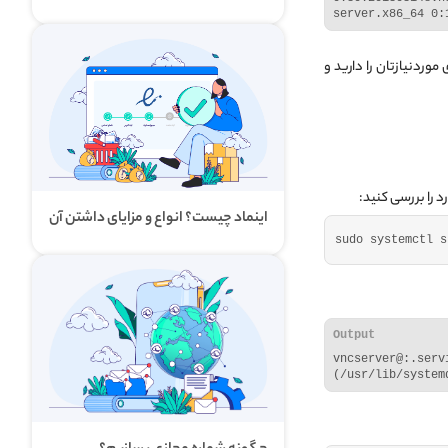
server.x86_64 0:
اکانت‌های موردنیازتان را دارید و
اینماد چیست؟ انواع و مزایای داشتن آن
sudo systemctl s
Output
vncserver@:.
(/usr/lib/system