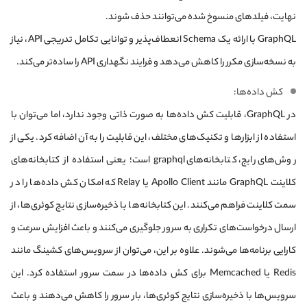
نهایت، فیلدهای منسوخ شده می‌توانند حذف شوند.
GraphQL با ارائه یک Schema انعطاف‌پذیر و توانایی تکامل تدریجی API، نیاز
به نسخه‌سازی مکرر را کاهش می‌دهد و فرایند نگهداری API را ساده‌تر می‌کند.
کش داده‌ها:
در GraphQL، قابلیت کش داده‌ها به صورت ذاتی وجود ندارد، اما می‌توان با
استفاده از ابزارها و تکنیک‌های مختلف، این قابلیت را به آن اضافه کرد. یکی از
روش‌های رایج، کتابخانه‌های graphql است؛ یعنی استفاده از کتابخانه‌های
کلاینت GraphQL مانند Apollo Client یا Relay که امکان کش داده‌ها را در
سمت کلاینت فراهم می‌کنند. این کتابخانه‌ها با ذخیره‌سازی نتایج کوئری‌ها، از
ارسال درخواست‌های تکراری به سرور جلوگیری می‌کنند و باعث افزایش سرعت و
کارایی برنامه‌ها می‌شوند. علاوه بر این، می‌توان از سرویس‌های کشینگ مانند
Redis یا Memcached برای کش داده‌ها در سمت سرور استفاده کرد. این
سرویس‌ها با ذخیره‌سازی نتایج کوئری‌ها، بار سرور را کاهش می‌دهند و باعث