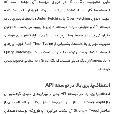
دلیل محبوبیت GraphQL در مزایای برجسته آن نهفته است که
توسعه‌دهندگان را به استفاده از آن ترغیب می‌کند. این زبان با دریافت داده
بهینه (بدون Over-Fetching یا Under-Fetching)، انعطاف‌پذیری بالا در
توسعه API و افزایش سرعت توسعه، کارایی را بهبود می‌بخشد. همچنین
یکپارچگی بهتر در سیستم‌های پیچیده، سازگاری با اپلیکیشن‌های موبایل،
مدیریت بهتر روابط داده‌ها، پشتیبانی از Real-Time ،Typing قوی، ابزارهای
توسعه قدرتمند و امکان ترکیب چندین درخواست در یک Query (Batching &
Aggregation) از دیگر دلایلی هستند که GraphQL را به انتخابی محبوب تبدیل
کرده‌اند.
انعطاف‌پذیری بالا در توسعه API
انعطاف‌پذیری بالا در توسعه API یکی از ویژگی‌های کلیدی گراف‌کیو ال
(GraphQL) است که آن را از سایر فناوری‌ها متمایز می‌کند. این انعطاف‌پذیری از
ساختار Strongly Typed آن نشات می‌گیرد، به‌طوری‌که توسعه‌دهندگان