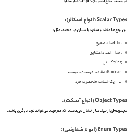
می‌کنند. انواع اصلی GraphQL عبارتند از:
Scalar Types (انواع اسکالر):
این نوع‌ها مقادیر منفرد را نشان می‌دهند. مثل:
Int: اعداد صحیح
Float: اعداد اعشاری
String: متن
Boolean: مقادیر درست/نادرست
ID : یک شناسه منحصر به فرد
Object Types (انواع آبجکت):
مجموعه‌ای از فیلدها را نشان می‌دهند، که هر فیلد می‌تواند نوع دیگری باشد.
Enum Types (انواع شمارشی):