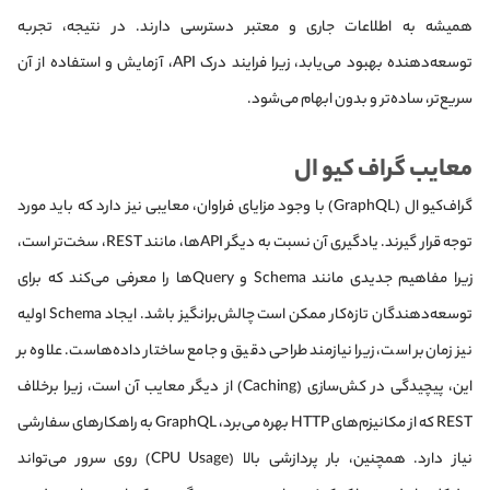
همیشه به اطلاعات جاری و معتبر دسترسی دارند. در نتیجه، تجربه
توسعه‌دهنده بهبود می‌یابد، زیرا فرایند درک API، آزمایش و استفاده از آن
سریع‌تر، ساده‌تر و بدون ابهام می‌شود.
معایب گراف کیو ال
گراف‌کیو ال (GraphQL) با وجود مزایای فراوان، معایبی نیز دارد که باید مورد
توجه قرار گیرند. یادگیری آن نسبت به دیگر APIها، مانند REST، سخت‌تر است،
زیرا مفاهیم جدیدی مانند Schema و Queryها را معرفی می‌کند که برای
توسعه‌دهندگان تازه‌کار ممکن است چالش‌برانگیز باشد. ایجاد Schema اولیه
نیز زمان‌بر است، زیرا نیازمند طراحی دقیق و جامع ساختار داده‌هاست. علاوه بر
این، پیچیدگی در کش‌سازی (Caching) از دیگر معایب آن است، زیرا برخلاف
REST که از مکانیزم‌های HTTP بهره می‌برد، GraphQL به راهکارهای سفارشی
نیاز دارد. همچنین، بار پردازشی بالا (CPU Usage) روی سرور می‌تواند