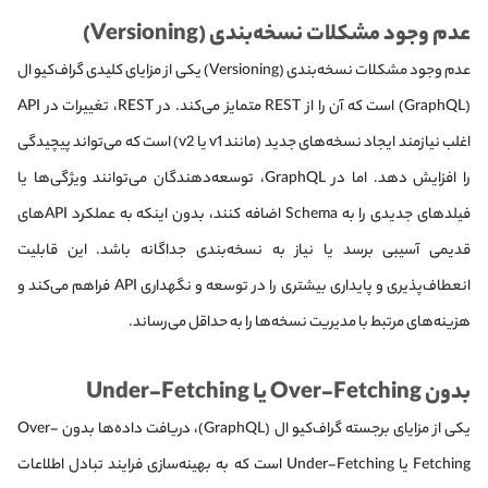
عدم وجود مشکلات نسخه‌بندی (Versioning)
عدم وجود مشکلات نسخه‌بندی (Versioning) یکی از مزایای کلیدی گراف‌کیو ال
(GraphQL) است که آن را از REST متمایز می‌کند. در REST، تغییرات در API
اغلب نیازمند ایجاد نسخه‌های جدید (مانند v1 یا v2) است که می‌تواند پیچیدگی
را افزایش دهد. اما در GraphQL، توسعه‌دهندگان می‌توانند ویژگی‌ها یا
فیلدهای جدیدی را به Schema اضافه کنند، بدون اینکه به عملکرد APIهای
قدیمی آسیبی برسد یا نیاز به نسخه‌بندی جداگانه باشد. این قابلیت
انعطاف‌پذیری و پایداری بیشتری را در توسعه و نگهداری API فراهم می‌کند و
هزینه‌های مرتبط با مدیریت نسخه‌ها را به حداقل می‌رساند.
بدون Over-Fetching یا Under-Fetching
یکی از مزایای برجسته گراف‌کیو ال (GraphQL)، دریافت داده‌ها بدون Over-
Fetching یا Under-Fetching است که به بهینه‌سازی فرایند تبادل اطلاعات