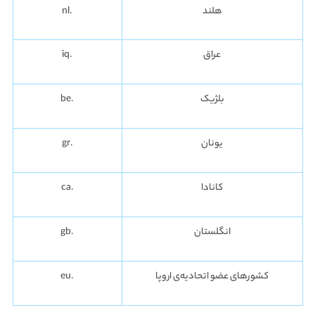
هلند
.nl
عراق
.iq
بلژیک
.be
یونان
.gr
کانادا
.ca
انگلستان
.gb
کشورهای عضو اتحادیه‌ی اروپا
.eu