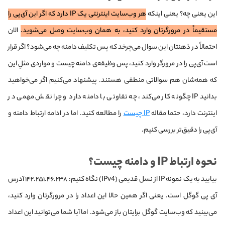
این یعنی چه؟ یعنی اینکه
هر وب‌سایت اینترنتی یک IP دارد که اگر این آی‌پی را
مستقیماً در مرورگرتان وارد کنید، به همان وب‌سایت وصل می‌شوید.
الان
احتمالاً در ذهنتان این سوال می‌چرخد که پس تکلیف دامنه چه می‌شود؟ اگر قرار
است آی‌پی را در مرورگر وارد کنید، پس وظیفه‌ی دامنه چیست و مواردی مثلِ این
که همه‌شان هم سوالاتی منطقی هستند. پیشنهاد می‌کنیم اگر می‌خواهید
بدانید IP چگونه کار می‌کند، چه تفاوتی با دامنه دارد و چرا نقش مهمی در
اینترنت دارد، حتما مقاله
IP چیست
را مطالعه کنید. اما در ادامه ارتباط دامنه و
آی‌پی را دقیق‌تر بررسی کنیم.
نحوه ارتباط IP و دامنه چیست؟
بیایید به یک نمونه IP از نسل قدیمی (IPv4) نگاه کنیم: ۱۴۲.۲۵۱.۴۶.۲۳۸ آدرس
آی پی گوگل است. یعنی اگر همین حالا این اعداد را در مرورگرتان وارد کنید،
می‌بینید که وب‌سایت گوگل برایتان باز می‌شود. اما آیا شما می‌توانید این اعداد