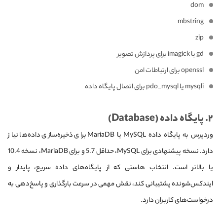
dom
mbstring
zip
gd یا imagick برای پردازش تصویر
openssl برای ارتباطات امن
mysqli یا pdo_mysql برای اتصال پایگاه داده
۲. پایگاه داده (Database)
وردپرس به پایگاه داده MySQL یا MariaDB برای ذخیره‌سازی داده‌ها نیاز
دارد. نسخه پیشنهادی برای MySQL، حداقل 5.7 و برای MariaDB، نسخه 10.4
یا بالاتر است. انتخاب هاستی که از پایگاه‌های داده سریع، پایدار و
ایندکس‌شونده پشتیبانی کند، نقش مهمی در سرعت بارگذاری و پاسخ‌دهی به
درخواست‌های کاربران دارد.