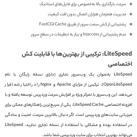
سرعت بارگذاری بالا به‌خصوص برای فایل‌های استاتیک
مدیریت همزمان هزاران اتصال بدون افت کیفیت
پشتیبانی از کش سمت سرور از طریق FastCGI Cache
عدم پشتیبانی از htaccess و نیاز به تنظیمات در سطح سرور
LiteSpeed: ترکیبی از بهترین‌ها با قابلیت کش
اختصاصی
LiteSpeed به‌عنوان یک وب‌سرور تجاری (دارای نسخه رایگان با نام
OpenLiteSpeed)، ترکیبی از مزایای Apache و Nginx را در اختیار شما قرار
می‌دهد. این وب‌سرور با تمرکز ویژه بر افزایش سرعت وردپرس توسعه یافته و با
افزونه اختصاصی LiteSpeed Cache، یکی از سریع‌ترین راهکارهای ممکن برای
میزبانی سایت‌های وردپرسی است. اگر دنبال بالاترین سرعت، امنیت و سادگی
در استفاده بوده و مشکلی با استفاده از نسخه تجاری ندارید، LiteSpeed
می‌تواند بهترین انتخاب برای سایت وردپرسی شما باشد.