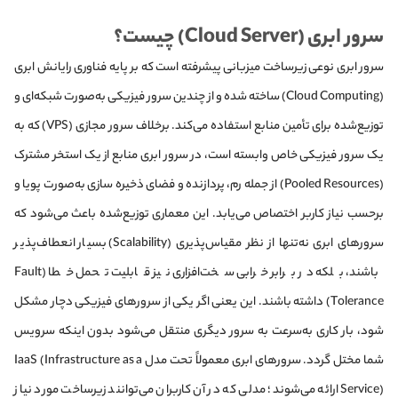
سرور ابری (Cloud Server) چیست؟
سرور ابری نوعی زیرساخت میزبانی پیشرفته است که بر پایه فناوری رایانش ابری
(Cloud Computing) ساخته شده و از چندین سرور فیزیکی به‌صورت شبکه‌ای و
توزیع‌شده برای تأمین منابع استفاده می‌کند. برخلاف سرور مجازی (VPS) که به
یک سرور فیزیکی خاص وابسته است، در سرور ابری منابع از یک استخر مشترک
(Pooled Resources) از جمله رم، پردازنده و فضای ذخیره سازی به‌صورت پویا و
برحسب نیاز کاربر اختصاص می‌یابد. این معماری توزیع‌شده باعث می‌شود که
سرورهای ابری نه‌تنها از نظر مقیاس‌پذیری (Scalability) بسیار انعطاف‌پذیر
باشند، بلکه در برابر خرابی سخت‌افزاری نیز قابلیت تحمل خطا (Fault
Tolerance) داشته باشند. این یعنی اگر یکی از سرورهای فیزیکی دچار مشکل
شود، بار کاری به‌سرعت به سرور دیگری منتقل می‌شود بدون اینکه سرویس
شما مختل گردد. سرورهای ابری معمولاً تحت مدل IaaS (Infrastructure as a
Service) ارائه می‌شوند؛ مدلی که در آن کاربران می‌توانند زیرساخت مورد نیاز