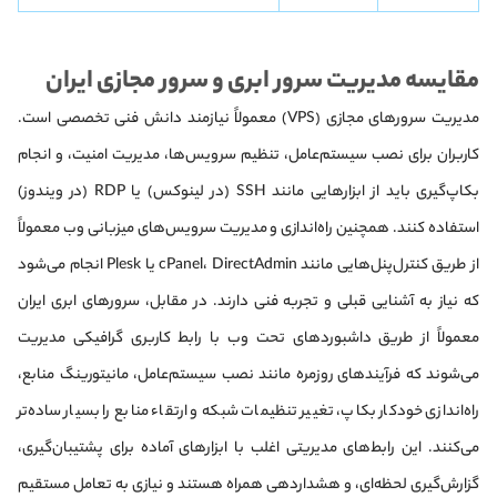
مقایسه مدیریت سرور ابری و سرور مجازی ایران
مدیریت سرورهای مجازی (VPS) معمولاً نیازمند دانش فنی تخصصی است.
کاربران برای نصب سیستم‌عامل، تنظیم سرویس‌ها، مدیریت امنیت، و انجام
بکاپ‌گیری باید از ابزارهایی مانند SSH (در لینوکس) یا RDP (در ویندوز)
استفاده کنند. همچنین راه‌اندازی و مدیریت سرویس‌های میزبانی وب معمولاً
از طریق کنترل‌پنل‌هایی مانند cPanel، DirectAdmin یا Plesk انجام می‌شود
که نیاز به آشنایی قبلی و تجربه فنی دارند. در مقابل، سرورهای ابری ایران
معمولاً از طریق داشبوردهای تحت وب با رابط کاربری گرافیکی مدیریت
می‌شوند که فرآیندهای روزمره مانند نصب سیستم‌عامل، مانیتورینگ منابع،
راه‌اندازی خودکار بکاپ، تغییر تنظیمات شبکه و ارتقاء منابع را بسیار ساده‌تر
می‌کنند. این رابط‌های مدیریتی اغلب با ابزارهای آماده برای پشتیبان‌گیری،
گزارش‌گیری لحظه‌ای، و هشداردهی همراه هستند و نیازی به تعامل مستقیم