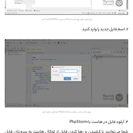
برای ایجاد فایل روی گزینه New و سپس PHPFile کلیک کنید
۲. اسم فایل جدید را وارد کنید.
برای ساخت باید در هاست با Phpstorm نام فایل را وارد کنید
۴. آپلود فایل در هاست با PhpStorm
شما می‌توانید با کشیدن و رها کردن فایل از لوکال هاست به سرورتان فایل