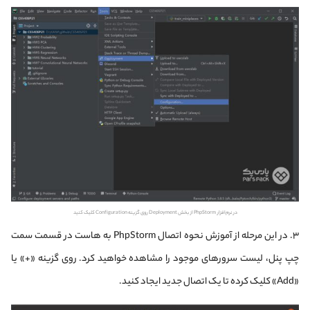
در نرم‌افزار PhpStorm از بخش Deployment روی گزینه Configuration کلیک کنید
۳. در این مرحله از آموزش نحوه اتصال PhpStorm به هاست در قسمت سمت
چپ پنل، لیست سرورهای موجود را مشاهده خواهید کرد. روی گزینه «+» یا
«Add» کلیک کرده تا یک اتصال جدید ایجاد کنید.