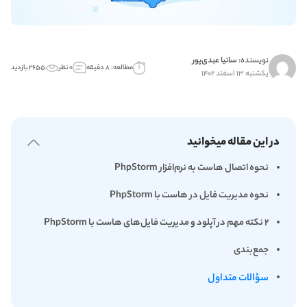
نویسنده:
سانیا عبدی‌پور
مطالعه: ۸ دقیقه
۰ نظر
۲۶۵۵ بازدید
یکشنبه ۱۳ اسفند ۱۴۰۲
در این مقاله میخوانید
نحوه اتصال هاست به نرم‌افزار PhpStorm
نحوه مدیریت فایل در هاست با PhpStorm
۲ نکته مهم در آپلود و مدیریت فایل‌های هاست با PhpStorm
جمع‌بندی
سؤالات متداول