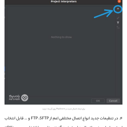
برای ایجاد اتصال جدید در PhpStorm روی گزینه + بزنید
۴. در تنظیمات جدید انواع اتصال مختلفی اعم از FTP ،SFTP و … قابل انتخاب