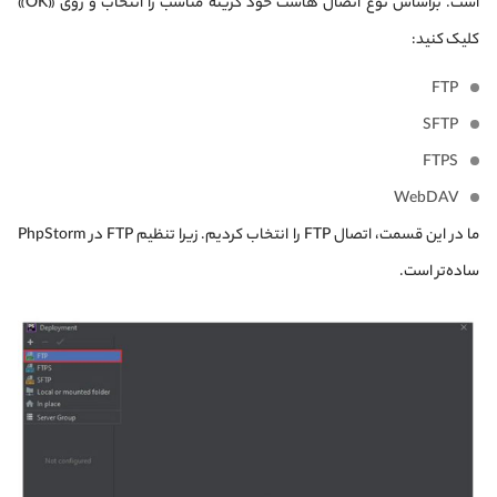
است. براساس نوع اتصال هاست خود گزینه مناسب را انتخاب و روی «OK»
کلیک کنید:
FTP
SFTP
FTPS
WebDAV
ما در این قسمت، اتصال FTP را انتخاب کردیم. زیرا تنظیم FTP در PhpStorm
ساده‌تر است.