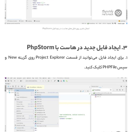
اعمال تغییر روی فایل‌های هاست در نرم افزار PhpStorm
۳. ایجاد فایل جدید در هاست با PhpStorm
۱. برای ایجاد فایل می‌توانید از قسمت Project Explorer روی گزینه New و
سپس PHPFile کلیک کنید.