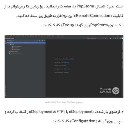
است نحوه اتصال PhpStorm به هاست را بدانید. برای این کار می‌توانید از
قابلیت «Remote Connection» این نرم‌افزار به‌طریق زیر استفاده کنید.
۱. در منوی PhpStorm روی گزینه «Tools» کلیک کنید.
در منوی PhpStorm گزینه Tools را انتخاب کنید
۲. از منوی باز شده، «Deployment» یا «Deployment & FTP» را انتخاب کرده و
سپس روی گزینه «Configuration» کلیک کنید.