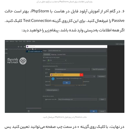
واردکردن اطلاعات برای اتصال PhpStorm به هاست و آپلود فایل در آن
۶. در گام آخر از آموزش آپلود فایل در هاست با PhpStorm، بهتر است حالت
Passive را غیرفعال کنید. برای این کار روی گزینه Test Connection کلیک کنید.
اگر همه اطلاعات به‌درستی وارد شده باشد، پیغام زیر را خواهید دید:
حالت Passive را در نرم افزار PhpStorm غیرفعال کنید.
در نهایت، با کلیک روی گزینه + در سمت چپ صفحه می‌توانید تعیین کنید پس