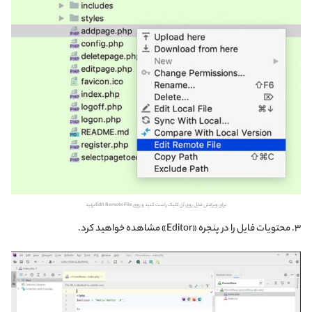
برای ویرایش فایل روی آن کلیک راست کنید و روی Edit Remote File بزنید
۳. محتویات فایل را در پنجره «Editor» مشاهده خواهید کرد.