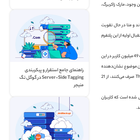
ن وجود، مارک زاکربرگ،
ی در Threads گفت: «به‌زودی 10 میلیون نفر به Threads برمی‌گردند و متا در حال تقویت
ال اولیه از این پلتفرم
با توجه به اطلاعات موجود در SimilarWeb، در 7 جولای ترافیک Threads به اوج خود رسید؛ تا جایی که 49 میلیون کاربر در این
تا 23.6 میلیون کاهش پیدا کرد. این موضوع نشان‌دهنده
راهنمای جامع استقرار و پیکربندی
یک روند نزولی شدید در طی یک هفته است. درواقع میانگین زمانی که کاربران آیفون در Threads صرف می‌کنند، از 21
Server-Side Tagging در گوگل تگ
منیجر
رفی شده است که کاربران