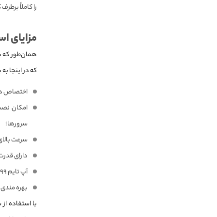
را کاملاً برطرف
مزایای اس
که در اینجا به 
اختصاص دادن یک IP برای سرو
امکان نصب 
سرورها؛
سرعت بالای 
دارای قدرت ن
آپ تایم ۹۹/۹۹ درصدی؛
بهره مندی ا
با استفاده از 