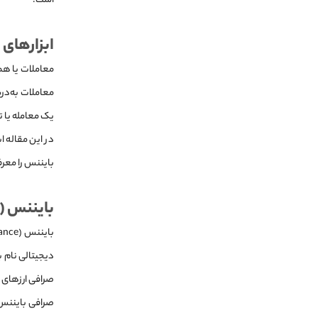
است.
ابزارهای 
معاملات یا هما
معاملات به‌در
یک معامله یا ت
در این مقاله ا
بایننس را معرف
بایننس (Binance) چیست؟
صرافی ارزهای د
صرافی بایننس 