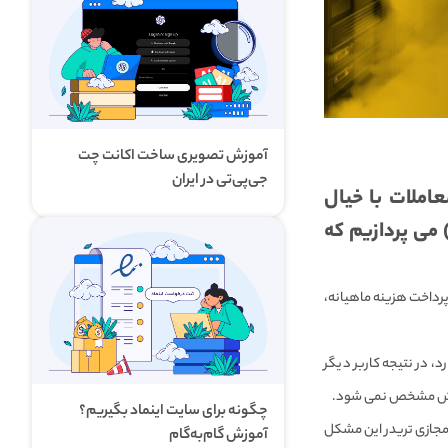
آموزش تصویری ساخت اکانت چت
جی‌پی‌تی در ایران
املات با خیال
حت، به بیان دلایل و ضرورت استفاده از سرور مجازی تریدر (VPS) می پردازیم که
شرط پرداخت هزینه ماهیانه،
ده می شود، هیچ نگرانی درباره قطع شدن V-P-N وجود ندارد، در نتیجه کاربر دیگر
ن روش مشخص نمی شود.
چگونه برای سایت اینماد بگیریم؟
مجازی تریدر این مشکل
آموزش گام‌به‌گام