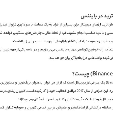
ترید در بایننس
ن ترید ارزهای دیجیتال برای بسیاری از افراد به یک معامله با سودآوری فراوان تبدی
ستی و با دید مناسب انجام نشود، فرد از لحاظ مالی دچار ضررهای سنگینی خواهد شد
رید خوب و پرسود، در اختیار داشتن ابزارهای لازم و مناسب در این زمینه است.
بتدا به ارائه توضیح کوتاهی درباره بایننس می پردازیم و در ادامه یکی از مهم‌ترین ابزا
ی کرده و اطلاعاتی دررابطه‌با آن بیان خواهد شد.
بایننس (Binance) یک صرافی ارز دیجیتال است که از آن می توان به‌عنوان بزرگ‌ترین و معتبرت
دیجیتالی نام برد. این صرافی از سال 2017 میلادی فعالیت خود را آغاز کرده است. کاربران
یجیتال خود را با یکدیگر مبادله می کنند و به سرمایه-گذاری می پردازند.
سابقه درخشانی از لحاظ اعتبار و اطمینان در بین تمامی کاربران و سرمایه گذاران 