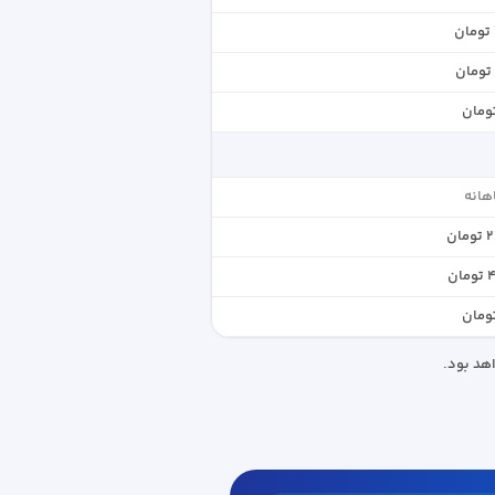
هانه
ان
ن