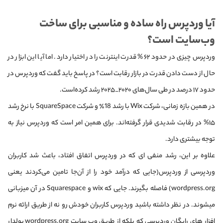
آیا وردپرس راه ساده و مناسبی برای ساخت
وب‌سایت است؟
وردپرس چیزی در حدود ۶۲% قدرت اینترنت را در اختیار دارد. اما آیا این ابزار در
حال از دست دادن قدرت در بازار رقابت است؟ در پاسخ باید گفت که وردپرس در
حدود ۱۷ درصد در طی سال‌های ۲۰۲۰_۲۰۲۵ رشد کرده‌است.
در همین بازه زمانی، شرکت Wix با رشد 18٪ و شرکت SquareSpace با نرخ رشد
۱۵% در رقابت شدیدی قرار گرفته‌اند. برای همین امر است که وردپرس نیاز به
توجه بیشتری دارد.
علاوه بر این، رشد منفی ای که در وردپرس اتفاق افتاد، باعث شد کاربران
وردپرسی از وردپرس(جایی که درآمد خود را از آن‌جا تامین می‌کردند یعنی
wordpress.org) فاصله بگیرند. جایی که wix و Squarespace در آن میزبانی
میشوند. در نظر داشته باشید وردپرس کاربران خودش رو نه از طریق ارائه نرم
افزار های رایگان وردپرسی که بلکه از طریق وب سایت wordpress.org پولدار