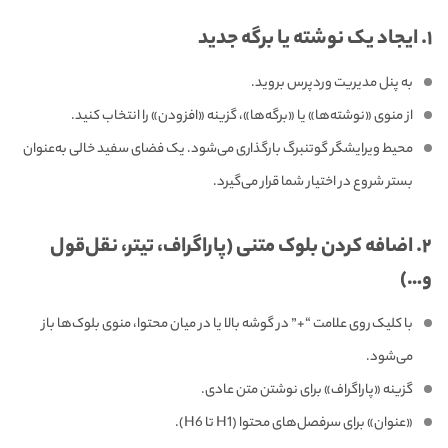
۱. ایجاد یک نوشته یا برگه جدید
به پنل مدیریت وردپرس بروید.
از منوی «نوشته‌ها» یا «برگه‌ها»، گزینه «افزودن» را انتخاب کنید.
محیط ویرایشگر گوتنبرگ بارگذاری می‌شود. یک فضای سفید خالی به‌عنوان
بستر شروع در اختیار شما قرار می‌گیرد.
۲. اضافه کردن بلوک متنی (پاراگراف، تیتر، نقل‌قول
و…)
با کلیک روی علامت “+” در گوشه بالا یا در میان محتوا، منوی بلوک‌ها باز
می‌شود.
گزینه «پاراگراف» برای نوشتن متن عادی.
«عنوان» برای سرفصل‌های محتوا (H1 تا H6).