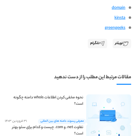
domain
kinsta
greengeeks
تویئتر
تلگرام
مقالات مرتبط این مطلب را از دست ندهید
نحوه مخفی کردن اطلاعات whois دامنه چگونه
است؟
۳۱ فروردین ۱۴۰۳
معرفی پسوند دامنه های بین المللی
تفاوت net. و com. چیست و کدام برای سئو بهتر
است؟