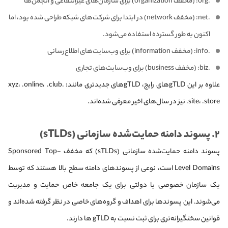
.org: (مخفف organization) برای سازمان‌های غیرانتفاعی و انجمن‌ها
.net: (مخفف network) در ابتدا برای شرکت‌های شبکه طراحی شده بود، اما
اکنون به طور گسترده استفاده می‌شود.
.info: (مخفف information) برای وب‌سایت‌های اطلاع‌رسانی
.biz: (مخفف business) برای وب‌سایت‌های تجاری
علاوه بر این gTLDهای رایج، gTLDهای جدیدتری مانند: .xyz، .online، .club
.site، .store نیز در سال‌های اخیر معرفی شده‌اند.
۲. پسوند دامنه حمایت‌شده سازمانی (sTLDs)
پسوند دامنه حمایت‌شده سازمانی (sTLDs) که مخفف Sponsored Top-
Level Domains است، نوعی از پسوندهای دامنه سطح بالا هستند که توسط
یک سازمان خصوصی یا دولتی برای یک جامعه خاص حمایت و مدیریت
می‌شوند. این پسوندها برای اهداف و گروه‌های خاصی در نظر گرفته شده‌اند و
قوانین سختگیرانه‌تری برای ثبت نسبت به gTLD ها دارند.