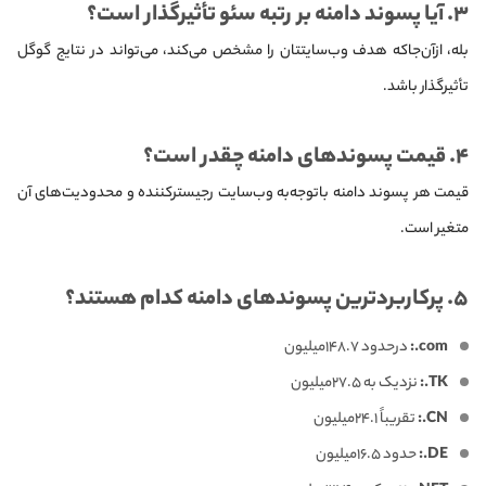
۳. آیا پسوند دامنه بر رتبه سئو تأثیرگذار است؟
بله، ازآن‌جاکه هدف وب‌سایتتان را مشخص می‌کند، می‌تواند در نتایج گوگل
تأثیرگذار باشد.
۴. قیمت پسوندهای دامنه چقدر است؟
قیمت هر پسوند دامنه باتوجه‌به وب‌سایت رجیسترکننده و محدودیت‌های آن
متغیر است.
۵. پرکاربردترین پسوندهای دامنه کدام هستند؟
com.:
درحدود ۱۴۸.۷میلیون
TK.:
نزدیک به ۲۷.۵میلیون
CN.:
تقریباً ۲۴.۱میلیون
DE.:
حدود ۱۶.۵میلیون