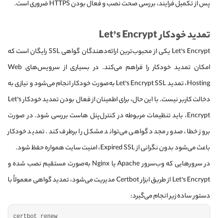
پس از تکمیل فرایند، بررسی صحت نصب و فعال بودن HTTPS ضروری است.
تمدید خودکار Let’s Encrypt
Let’s Encrypt یکی از محبوب‌ترین ارائه‌دهندگان گواهی SSL رایگان است که
امکان تمدید خودکار را فراهم می‌کند. در بسیاری از سرویس‌های Web
Hosting، تمدید Let’s Encrypt SSL به‌صورت خودکار انجام می‌شود و نیازی به
دخالت کاربر نیست. با این حال، برای اطمینان از فعال بودن تمدید خودکار Let’s
Encrypt، باید تنظیمات مربوطه در کنترل‌پنل هاست بررسی شود. در صورت
بروز خطا، صدور مجدد گواهی می‌تواند مشکل را برطرف کند. تمدید خودکار
باعث می‌شود بدون نگرانی از Expired SSL، امنیت سایت همواره حفظ شود.
در سرورهایی که وب‌سرور Apache یا Nginx به‌صورت مستقیم نصب شده و
Let’s Encrypt از طریق ابزار Certbot مدیریت می‌شود، تمدید گواهی معمولاً با
دستور ساده زیر انجام می‌گیرد:
certbot renew