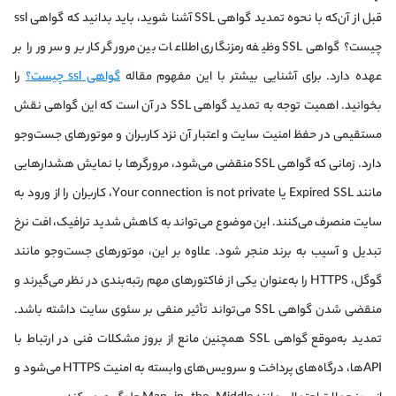
قبل از آن‌که با نحوه تمدید گواهی SSL آشنا شوید، باید بدانید که گواهی ssl
چیست؟ گواهی SSL وظیفه رمزنگاری اطلاعات بین مرورگر کاربر و سرور را بر
عهده دارد. برای آشنایی بیشتر با این مفهوم مقاله
گواهی ssl چیست؟
را
بخوانید. اهمیت توجه به تمدید گواهی SSL در آن است که این گواهی نقش
مستقیمی در حفظ امنیت سایت و اعتبار آن نزد کاربران و موتورهای جست‌وجو
دارد. زمانی که گواهی SSL منقضی می‌شود، مرورگرها با نمایش هشدارهایی
مانند Expired SSL یا Your connection is not private، کاربران را از ورود به
سایت منصرف می‌کنند. این موضوع می‌تواند به کاهش شدید ترافیک، افت نرخ
تبدیل و آسیب به برند منجر شود. علاوه بر این، موتورهای جست‌وجو مانند
گوگل، HTTPS را به‌عنوان یکی از فاکتورهای مهم رتبه‌بندی در نظر می‌گیرند و
منقضی شدن گواهی SSL می‌تواند تأثیر منفی بر سئوی سایت داشته باشد.
تمدید به‌موقع گواهی SSL همچنین مانع از بروز مشکلات فنی در ارتباط با
APIها، درگاه‌های پرداخت و سرویس‌های وابسته به امنیت HTTPS می‌شود و