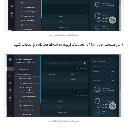
محیط کنترل‌پنل دایرکت ادمین جدید
۲. در قسمت Account Manager، گزینه SSL Certificates را انتخاب کنید.
به سراغ گزینه SSL Certificates بروید