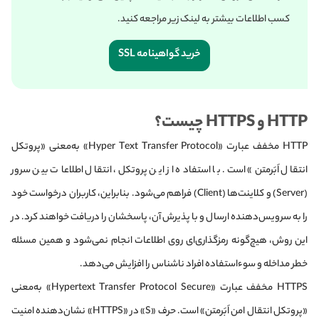
کسب‌ اطلاعات بیشتر به لینک‌ زیر مراجعه کنید.
خرید گواهینامه SSL
HTTP و HTTPS چیست؟
HTTP مخفف عبارت «Hyper Text Transfer Protocol» به‌معنی «پروتکل
انتقال اَبَرمتن» است. با استفاده از این پروتکل، انتقال اطلاعات بین سرور
(Server) و کلاینت‌ها (Client) فراهم می‌شود. بنابراین، کاربران درخواست خود
را به سرویس‌دهنده ارسال و با پذیرش آن، پاسخشان را دریافت خواهند کرد. در
این روش، هیچ‌گونه رمزگذاری‌ای روی اطلاعات انجام نمی‌شود و همین مسئله
خطر مداخله و سوءاستفاده افراد ناشناس را افزایش می‌دهد.
HTTPS مخفف عبارت «Hypertext Transfer Protocol Secure» به‌معنی
«پروتکل انتقال امن اَبَرمتن» است. حرف «S» در «HTTPS» نشان‌دهنده امنیت