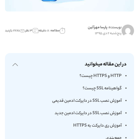
نویسنده:
پارسا مهرآئین
مطالعه: ۸ دقیقه
۳ نظر
۷۷۸۱ بازدید
پنج‌شنبه ۲ دی ۱۳۹۵
در این مقاله میخوانید
HTTP و HTTPS چیست؟
گواهینامه SSL چیست؟
آموزش نصب SSL در دایرکت ادمین قدیمی
آموزش نصب SSL در دایرکت ادمین جدید
آموزش ری دایرکت به HTTPS
جمع‌بندی