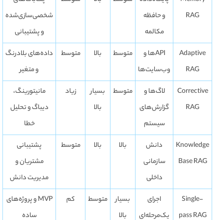
RAG
و حافظه
شخصی‌سازی‌شده
مکالمه
و پشتیبانی
Adaptive
APIها و
متوسط
بالا
متوسط
داده‌های بلادرنگ
RAG
وب‌سایت‌ها
و متغیر
Corrective
لاگ‌ها و
متوسط
بسیار
زیاد
مانیتورینگ،
RAG
گزارش‌های
بالا
دیباگ و تحلیل
سیستم
خطا
Knowledge
دانش
بالا
بالا
متوسط
پشتیبانی
Base RAG
سازمانی
مشتریان و
داخلی
مدیریت دانش
Single-
اجرای
بسیار
متوسط
کم
MVP و پروژه‌های
pass RAG
یک‌مرحله‌ای
بالا
ساده