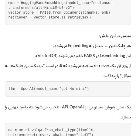
emb = 
HuggingFaceEmbeddings
(
model_name=
"sentence-
transformers/all-MiniLM-L6-v2"
)
vector_store = FAISS.
from_documents
(
chunks, emb
)
retriever = vector_store.
as_retriever
()
سپس در این بخش:
هر چانک متن ← تبدیل به Embedding می‌شود.
این embeddingها در FAISS ذخیره می‌شوند (VectorDB).
از روی آن یک retriever ساخته می‌شود که قادر است “نزدیک‌ترین چانک‌ها به
سؤال” را پیدا کند.
llm = 
OpenAI
(
model_name=
"gpt-4o-mini"
)
یک مدل هوش مصنوعی از API OpenAI انتخاب می‌شود که پاسخ نهایی را
بسازد.
qa = RetrievalQA.
from_chain_type
(
llm=llm, 
retriever=retriever, chain_type=
"stuff"
)