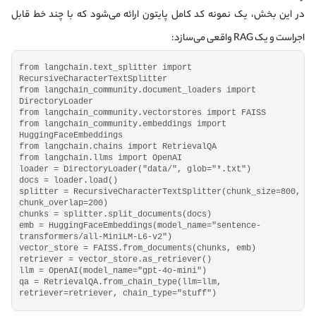
در این بخش، یک نمونه کد کامل پایتون ارائه می‌شود که با چند خط قابل
اجراست و یک RAG واقعی می‌سازد:
from langchain.
text_splitter
 import 
RecursiveCharacterTextSplitter
from langchain_community.
document_loaders
 import 
DirectoryLoader
from langchain_community.
vectorstores
 import FAISS
from langchain_community.
embeddings
 import 
HuggingFaceEmbeddings
from langchain.
chains
 import RetrievalQA
from langchain.
llms
 import OpenAI
loader = 
DirectoryLoader
(
"data/"
, glob=
"*.txt"
)
docs = loader.
load
()
splitter = 
RecursiveCharacterTextSplitter
(
chunk_size=
800
, 
chunk_overlap=
200
)
chunks = splitter.
split_documents
(
docs
)
emb = 
HuggingFaceEmbeddings
(
model_name=
"sentence-
transformers/all-MiniLM-L6-v2"
)
vector_store = FAISS.
from_documents
(
chunks, emb
)
retriever = vector_store.
as_retriever
()
llm = 
OpenAI
(
model_name=
"gpt-4o-mini"
)
qa = RetrievalQA.
from_chain_type
(
llm=llm, 
retriever=retriever, chain_type=
"stuff"
)