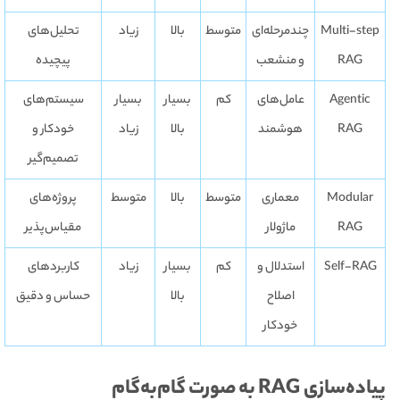
Multi-step
چندمرحله‌ای
متوسط
بالا
زیاد
تحلیل‌های
RAG
و منشعب
پیچیده
Agentic
عامل‌های
کم
بسیار
بسیار
سیستم‌های
RAG
هوشمند
بالا
زیاد
خودکار و
تصمیم‌گیر
Modular
معماری
متوسط
بالا
متوسط
پروژه‌های
RAG
ماژولار
مقیاس‌پذیر
Self-RAG
استدلال و
کم
بسیار
زیاد
کاربردهای
اصلاح
بالا
حساس و دقیق
خودکار
پیاده‌سازی RAG به صورت گام‌به‌گام