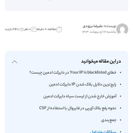
نویسنده:
علیرضا برزودی
مطالعه: ۹ دقیقه
۰ نظر
۳۱۴۸ بازدید
یکشنبه ۱۶ اردیبهشت ۱۴۰۳
در این مقاله میخوانید
خطای Your IP is blacklisted در دایرکت ادمین چیست؟
رایج‌ترین دلایل بلاک شدن IP دایرکت ادمین
آموزش خارج شدن از لیست سیاه دایرکت ادمین
نحوه رفع بلاک آی‌پی در فایروال با استفاده از CSF
جمع‌بندی
سؤالات متداول