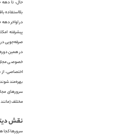
بلااستفاده باق
پیشرفته امکا
صرفه‌جویی در ه
خصوصی مجازی) 
بهره‌مند شوند.
سرورهای مجازی
مختلف (مانند KVM، OpenVZ، Xen و غیره) به بخش جدایی‌ناپذیر از زیرساخت‌های فناوری اطلاعات تبدیل شده‌اند.
نقش دیتا
سرورها کجا هس