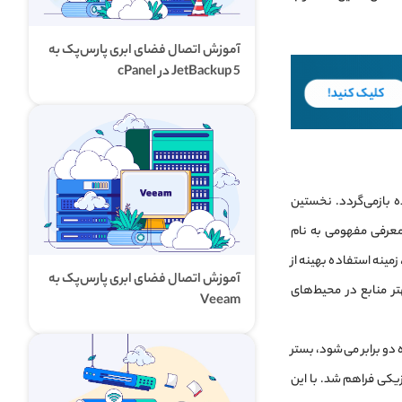
آموزش اتصال فضای ابری پارس‌پک به
JetBackup 5 در cPanel
ه بازمی‌گردد. نخستین
 برداشته شد. این شرکت با معرفی مفهومی به نام
ازی و توسعه تکنولوژی‌هایی نظیر تقسیم منابع در کامپیوترهای مین‌فریم (mainframe)، زمینه استفاده بهینه از
آموزش اتصال فضای ابری پارس‌پک به
تر منابع در محیط‌های
Veeam
 رشد توان پردازشی طبق قانون مور که پیش‌بینی می‌کرد قدرت پردازنده‌ها هر ۱۸ ماه دو برابر می‌شود، بستر
یکی فراهم شد. با این