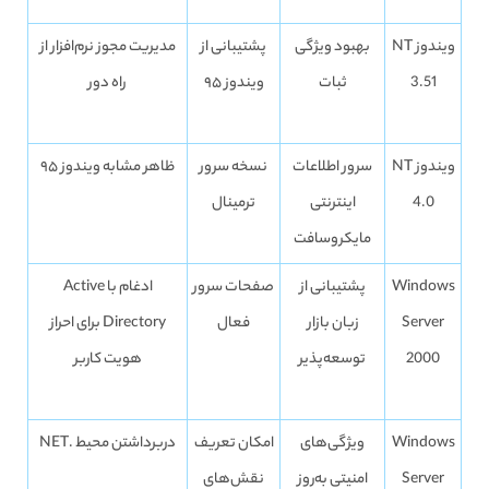
ویندوز NT
بهبود ویژگی
پشتیبانی از
مدیریت مجوز نرم‌افزار از
3.51
ثبات
ویندوز ۹۵
راه دور
ویندوز NT
سرور اطلاعات
نسخه سرور
ظاهر مشابه ویندوز ۹۵
4.0
اینترنتی
ترمینال
مایکروسافت
Windows
پشتیبانی از
صفحات سرور
ادغام با Active
Server
زبان بازار
فعال
Directory برای احراز
2000
توسعه‌پذیر
هویت کاربر
Windows
ویژگی‌های
امکان تعریف
دربرداشتن محیط .NET
Server
امنیتی به‌روز
نقش‌های