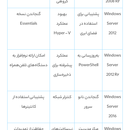
2008 R۲
گروهی
Windows
پشتیبانی برای
بهبود
گنجاندن نسخه
Server
استفاده در
عملکرد
Essentials
2012
فضای ابری
Hyper – V
Windows
به‌روزرسانی به
عملکرد
امکان ارائه نرم‌افزار به
Server
PowerShell
پیشرفته برای
دستگاه‌های تلفن‌همراه
2012 R۲
ذخیره‌سازی
Windows
گنجاندن نانو
کنترلر شبکه
پشتیبانی استفاده از
Server
سرور
کانتینرها
2016
Windows
مرکز مدیریت
زیرساخت‌های
حفاظت از تهدیدات