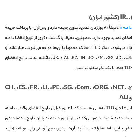
۱. .IR (کشور ایران)
دامنه ir
دقیقاً ۳۰ روز زمان تمدید بدون جریمه دارد و پس‌از‌آن، با پرداخت جریمه
امکان تمدید وجود دارد. همچنین، دقیقاً با گذشت ۶۰ روز از تاریخ انقضا دامنه
آزاد می‌شود. دیگر ccTLD‌ها که معمولاً با آن‌ها مواجه می‌شوید، عبارت‌اند از:
.AI. ،BZ. ،IN. ،IO. ،FM. ،GG. ،ID. ،US و .UK. ناگفته نماند تاریخ انقضای
ccTLD‌ها با یکدیگر متفاوت است.
۲. .CH. ،ES. ،FR. ،LI. ،PE. ،SG. ،Com. ،ORG. ،NET
و AU
این‌ها جزو ccTLD‌هایی هستند که تا ۱۲ روز قبل از تاریخ انقضای واقعی دامنه،
باید تمدید شوند. در‌صورتی‌که قبل از ۱۲ روز مانده به پایان تاریخ انقضا موفق
نشوید این دامنه‌ها را تمدید کنید، آن‌ها بدون هیچ فرصتی وارد مرحله بازخرید