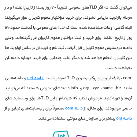
می‌توان گفت که اگر TLD‌های عمومی تقریباً ۷۰ روز بعد از تاریخ انقضا و در
مرحله بازخرید بازیابی نشوند، برای خرید در‌اختیار عموم کاربران قرار می‌گیرند؛
البته گاهی اوقات مشاهده شده است که TLD‌های عمومی با گذشت حدود ۱۲۰
روز از تاریخ انقضا، برای خرید و ثبت دراختیار عموم کاربران قرار گرفته‌اند. وقتی
دامنه در‌دسترس عموم کاربران قرار گرفت، ثبت‌نام و خرید آن بر‌اساس اولویت‌ها
بین کاربران انجام خواهد شد و دیگر بخت چندانی برای خرید دوباره دامنه‌تان
نخواهید داشت.
.com پرطرفدارترین و پرکاربردترین TLD عمومی است.
دامنه net
و دامنه‌هایی
مانند .org. ،xyz. ،name. ،biz و .info دامنه‌های عمومی هستند که می‌توانید
آن‌ها را تهیه کنید. فراموش نکنید که هرکدام از این TLD‌ها برای وب‌سایت‌های
خاصی موجودند. برای مثال، از
دامنه com
معمولاً برای وب‌سایت‌های تجاری و از
دامنه org
بیشتر برای سازمان‌های دولتی استفاده می‌کنند.