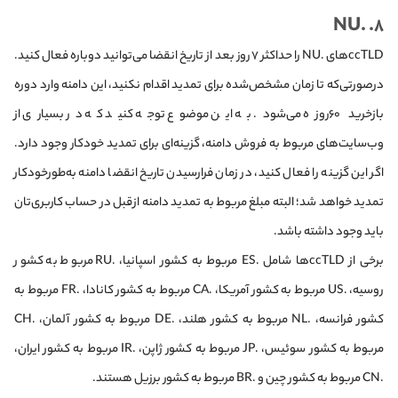
۸. .NU
ccTLD‌های .NU را حداکثر ۷ روز بعد از تاریخ انقضا می‌توانید دوباره فعال کنید.
در‌صورتی‌که تا زمان مشخص‌شده برای تمدید اقدام نکنید، این دامنه وارد دوره
بازخرید ۶۰روزه می‌شود. به این موضوع توجه کنید که در بسیاری از
وب‌سایت‌های مربوط به فروش دامنه، گزینه‌ای برای تمدید خودکار وجود دارد.
اگر این گزینه را فعال کنید، در زمان فرارسیدن تاریخ انقضا دامنه به‌طورخودکار
تمدید خواهد شد؛ البته مبلغ مربوط به تمدید دامنه از‌قبل در حساب کاربری‌تان
باید وجود داشته باشد.
برخی از ccTLD‌ها شامل .ES مربوط به کشور اسپانیا، .RU مربوط به کشور
روسیه، .US مربوط به کشور آمریکا، .CA مربوط به کشور کانادا، .FR مربوط به
کشور فرانسه، .NL مربوط به کشور هلند، .DE مربوط به کشور آلمان، .CH
مربوط به کشور سوئیس، .JP مربوط به کشور ژاپن، .IR مربوط به کشور ایران،
.CN مربوط به کشور چین و .BR مربوط به کشور برزیل هستند.